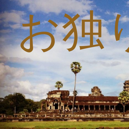
お独
コ
ン
テ
ン
ツ
へ
ス
キ
ッ
プ