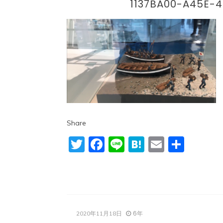
1137BA00-A45E-
Share
Twitter
Facebook
Line
Hatena
Email
共
有
6年
2020年11月18日