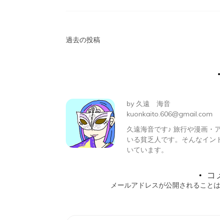
投
過去の投稿
稿
ナ
ビ
by
久遠 海音
ゲ
kuonkaito.606@gmail.com
久遠海音です♪ 旅行や漫画
ー
いる貧乏人です。そんなイン
シ
いています。
ョ
コ
メールアドレスが公開されること
ン