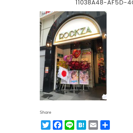
11038A48-AF5D-
Share
Twitter
Facebook
Line
Hatena
Email
共