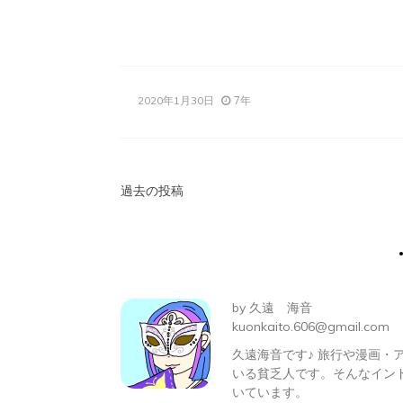
有
7年
2020年1月30日
投
過去の投稿
稿
ナ
ビ
by
久遠 海音
ゲ
kuonkaito.606@gmail.com
久遠海音です♪ 旅行や漫画
ー
いる貧乏人です。そんなイン
シ
いています。