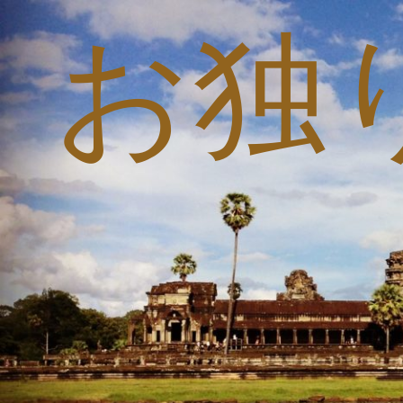
お独
コ
ン
テ
ン
ツ
へ
ス
キ
ッ
プ