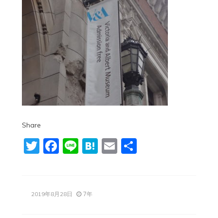
Share
Twitter
Facebook
Line
Hatena
Email
共
有
7年
2019年8月28日