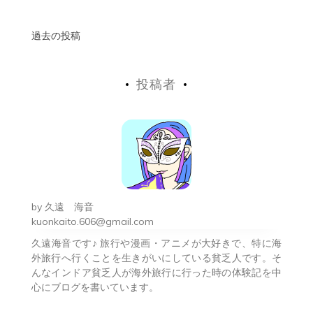
投
過去の投稿
稿
投稿者
ナ
ビ
ゲ
ー
シ
by
久遠 海音
ョ
kuonkaito.606@gmail.com
久遠海音です♪ 旅行や漫画・アニメが大好きで、特に海
ン
外旅行へ行くことを生きがいにしている貧乏人です。そ
んなインドア貧乏人が海外旅行に行った時の体験記を中
心にブログを書いています。