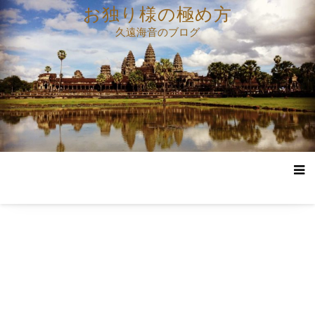
コ
お独り様の極め方
ン
久遠海音のブログ
テ
ン
ツ
へ
ス
キ
ッ
プ