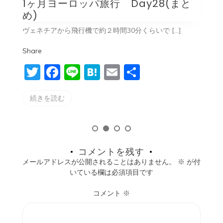
1ヶ月ヨーロッパ旅行 Day27
とうとうヨーロッパ旅行最終日。 後悔が無いよ […]
今
Share
S
T
F
Li
H
E
共
w
a
n
at
m
有
続きを読む
itt
c
e
e
ai
er
e
n
l
b
a
o
コメントを残す
o
メールアドレスが公開されることはありません。
※
が付
k
いている欄は必須項目です
コメント
※