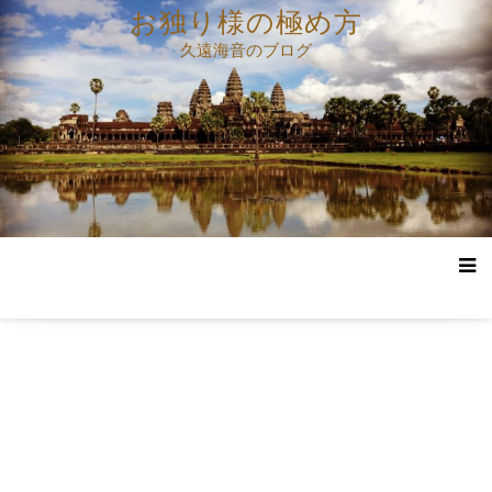
コ
お独り様の極め方
ン
久遠海音のブログ
テ
ン
ツ
へ
ス
キ
ッ
プ