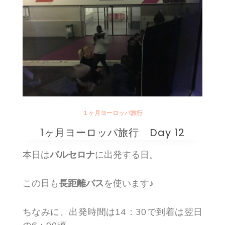
１ヶ月ヨーロッパ旅行
1ヶ月ヨーロッパ旅行 Day 12
本日は
バルセロナ
に出発する日。
この日も
長距離バス
を使います♪
ちなみに、出発時間は14：30で到着は翌日