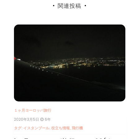
関連投稿
１ヶ月ヨーロッパ旅行
１
2020年3月4日
6年
2
タ
タグ:
イタリア
,
ヴェネチア
,
観光