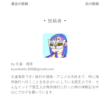
投
過去の投稿
次の投稿
稿
投稿者
ナ
ビ
ゲ
ー
シ
by
久遠 海音
ョ
kuonkaito.606@gmail.com
久遠海音です♪ 旅行や漫画・アニメが大好きで、特に海
ン
外旅行へ行くことを生きがいにしている貧乏人です。そ
んなインドア貧乏人が海外旅行に行った時の体験記を中
心にブログを書いています。