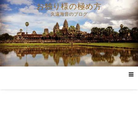
コ
お独り様の極め方
ン
久遠海音のブログ
テ
ン
ツ
へ
ス
キ
ッ
プ