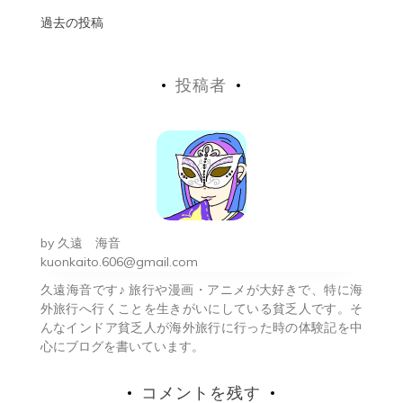
投
過去の投稿
稿
投稿者
ナ
ビ
ゲ
ー
シ
by
久遠 海音
ョ
kuonkaito.606@gmail.com
久遠海音です♪ 旅行や漫画・アニメが大好きで、特に海
ン
外旅行へ行くことを生きがいにしている貧乏人です。そ
んなインドア貧乏人が海外旅行に行った時の体験記を中
心にブログを書いています。
コメントを残す