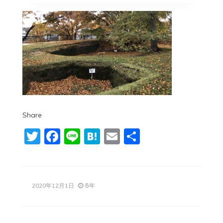
Share
Twitter
Facebook
Line
Hatena
Email
共
有
6年
2020年12月1日