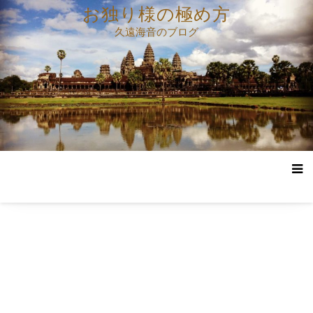
コ
お独り様の極め方
ン
久遠海音のブログ
テ
ン
ツ
へ
ス
キ
ッ
プ