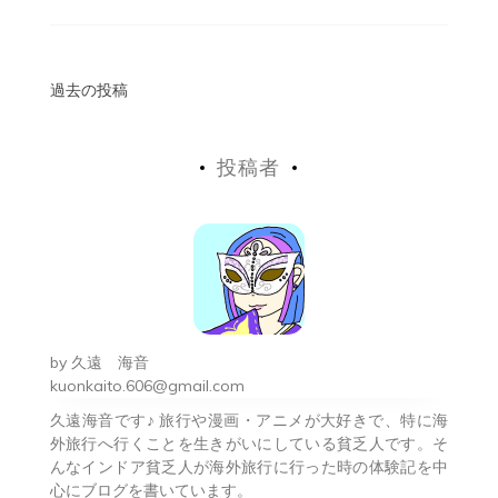
投
過去の投稿
稿
投稿者
ナ
ビ
ゲ
ー
シ
by
久遠 海音
ョ
kuonkaito.606@gmail.com
久遠海音です♪ 旅行や漫画・アニメが大好きで、特に海
ン
外旅行へ行くことを生きがいにしている貧乏人です。そ
んなインドア貧乏人が海外旅行に行った時の体験記を中
心にブログを書いています。