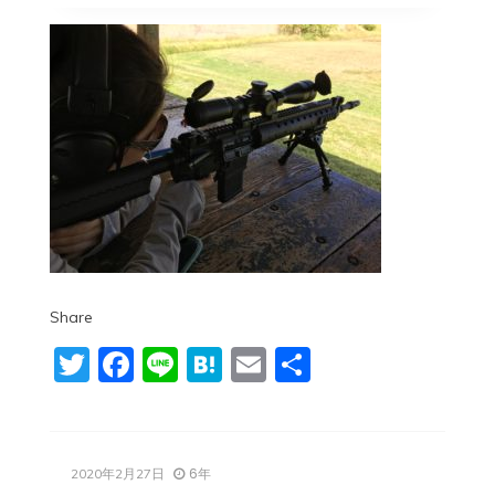
Share
Twitter
Facebook
Line
Hatena
Email
共
有
6年
2020年2月27日