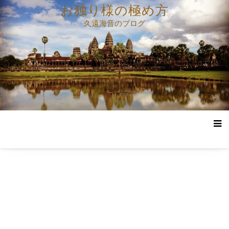
コ
お独り様の極め方
ン
久遠海音のブログ
テ
ン
ツ
へ
ス
キ
ッ
プ