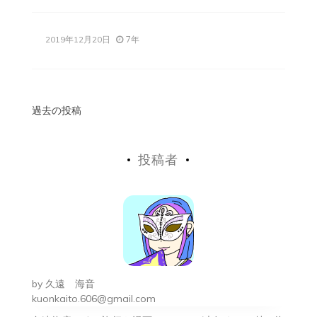
7年
2019年12月20日
投
過去の投稿
稿
投稿者
ナ
ビ
ゲ
ー
シ
by
久遠 海音
ョ
kuonkaito.606@gmail.com