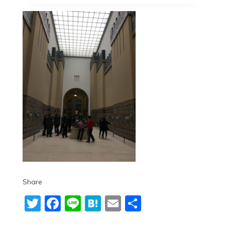
Share
Twitter
Facebook
Line
Hatena
Email
共
有