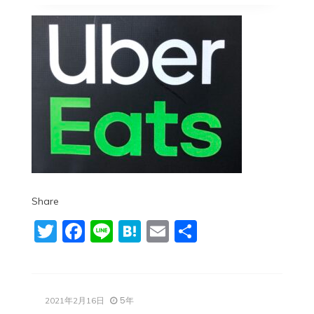
Share
Twitter
Facebook
Line
Hatena
Email
共
有
5年
2021年2月16日