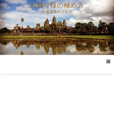
コ
お独り様の極め方
ン
久遠海音のブログ
テ
ン
ツ
へ
ス
キ
ッ
プ