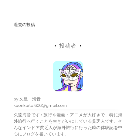
投
過去の投稿
稿
投稿者
ナ
ビ
ゲ
ー
シ
by
久遠 海音
ョ
kuonkaito.606@gmail.com
久遠海音です♪ 旅行や漫画・アニメが大好きで、特に海
ン
外旅行へ行くことを生きがいにしている貧乏人です。そ
んなインドア貧乏人が海外旅行に行った時の体験記を中
心にブログを書いています。