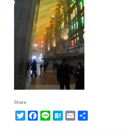
Share
Twitter
Facebook
Line
Hatena
Email
共
有