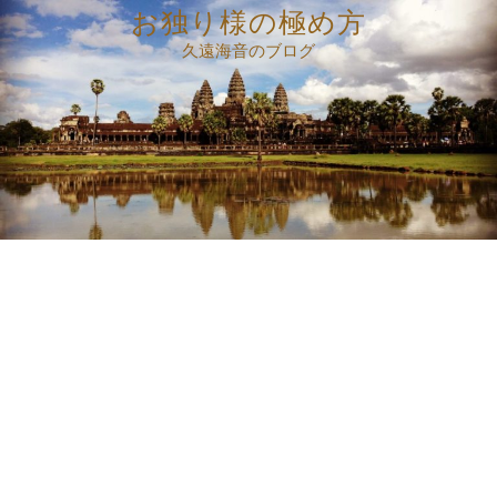
コ
お独り様の極め方
ン
久遠海音のブログ
テ
ン
ツ
へ
ス
キ
ッ
プ