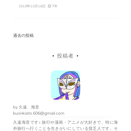
7年
2019年10月18日
投
過去の投稿
稿
投稿者
ナ
ビ
ゲ
ー
シ
by
久遠 海音
ョ
kuonkaito.606@gmail.com
久遠海音です♪ 旅行や漫画・アニメが大好きで、特に海
ン
外旅行へ行くことを生きがいにしている貧乏人です。そ