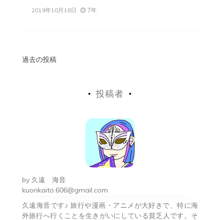
7年
2019年10月18日
投
過去の投稿
稿
投稿者
ナ
ビ
ゲ
ー
シ
by
久遠 海音
ョ
kuonkaito.606@gmail.com
久遠海音です♪ 旅行や漫画・アニメが大好きで、特に海
ン
外旅行へ行くことを生きがいにしている貧乏人です。そ