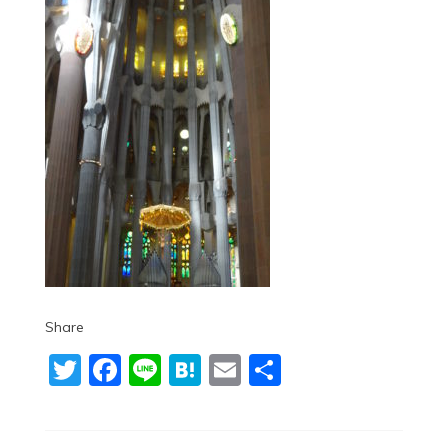
Share
Twitter
Facebook
Line
Hatena
Email
共
有