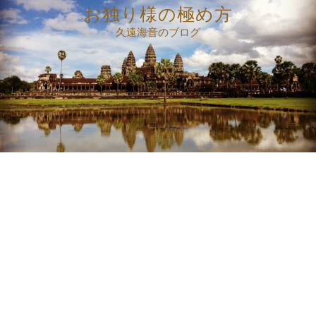
コ
お独り様の極め方
ン
久遠海音のブログ
テ
ン
ツ
へ
ス
キ
ッ
プ