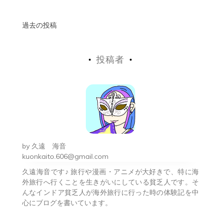
投
過去の投稿
稿
投稿者
ナ
ビ
ゲ
ー
シ
by
久遠 海音
ョ
kuonkaito.606@gmail.com
久遠海音です♪ 旅行や漫画・アニメが大好きで、特に海
ン
外旅行へ行くことを生きがいにしている貧乏人です。そ
んなインドア貧乏人が海外旅行に行った時の体験記を中
心にブログを書いています。