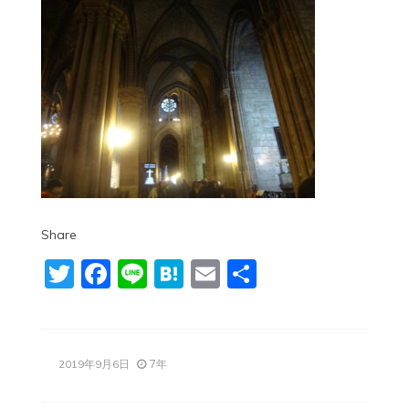
Share
Twitter
Facebook
Line
Hatena
Email
共
有
7年
2019年9月6日