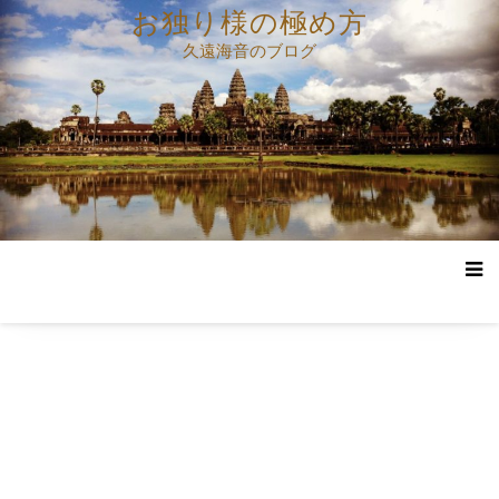
コ
お独り様の極め方
ン
久遠海音のブログ
テ
ン
ツ
へ
ス
キ
ッ
プ