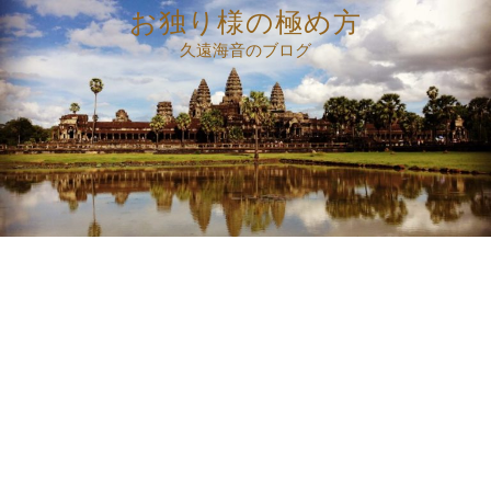
コ
お独り様の極め方
ン
久遠海音のブログ
テ
ン
ツ
へ
ス
キ
ッ
プ