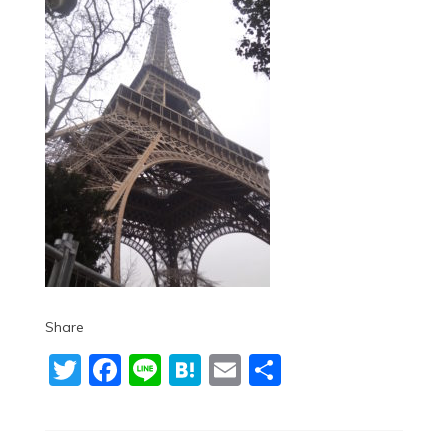
Share
Twitter
Facebook
Line
Hatena
Email
共
有