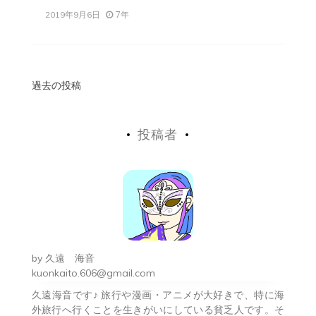
7年
2019年9月6日
投
過去の投稿
稿
投稿者
ナ
ビ
ゲ
ー
シ
by
久遠 海音
ョ
kuonkaito.606@gmail.com
久遠海音です♪ 旅行や漫画・アニメが大好きで、特に海
ン
外旅行へ行くことを生きがいにしている貧乏人です。そ