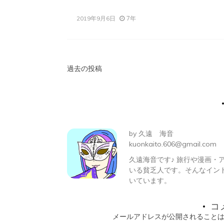
7年
2019年9月6日
投
過去の投稿
稿
ナ
ビ
by
久遠 海音
ゲ
kuonkaito.606@gmail.com
久遠海音です♪ 旅行や漫画
ー
いる貧乏人です。そんなイン
シ
いています。
ョ
コ
メールアドレスが公開されること