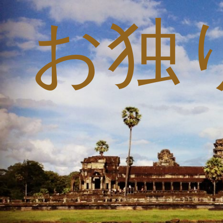
お独
コ
ン
テ
ン
ツ
へ
ス
キ
ッ
プ