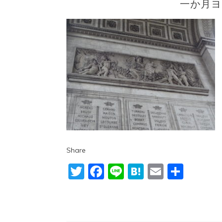
一か月ヨ
Share
Twitter
Facebook
Line
Hatena
Email
共
有