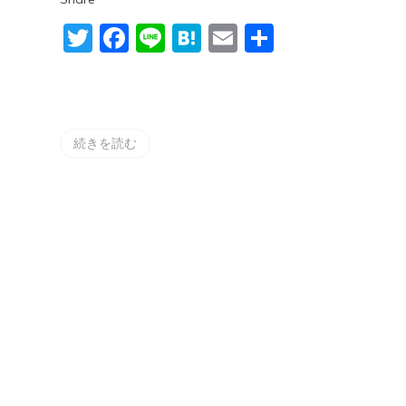
Twitter
Facebook
Line
Hatena
Email
共
有
続きを読む