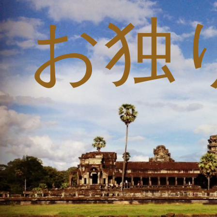
お独
コ
ン
テ
ン
ツ
へ
ス
キ
ッ
プ