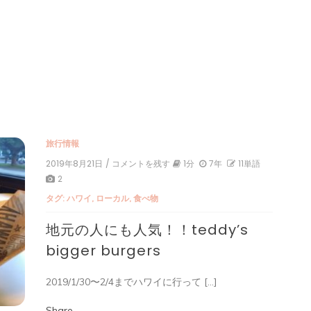
旅行情報
2019年8月21日
/ コメントを残す
on
1分
7年
11単語
地
2
元
タグ:
ハワイ
,
ローカル
,
食べ物
の
人
地元の人にも人気！！teddy’s
に
も
bigger burgers
人
気！！
teddy’s
2019/1/30〜2/4までハワイに行って […]
bigger
burgers
Share