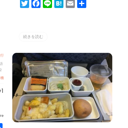
Twitter
Facebook
Line
Hatena
Email
共
有
続きを読む
旅行
語
2
行機
1
re
ena
mail
共