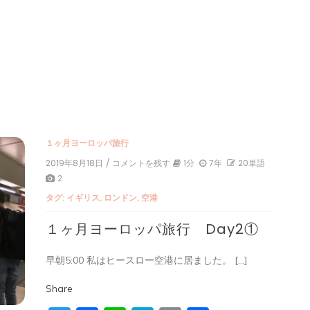
１ヶ月ヨーロッパ旅行
2019年8月18日
/ コメントを残す
on
1分
7年
20単語
１
2
ヶ
タグ:
イギリス
,
ロンドン
,
空港
月
ヨ
１ヶ月ヨーロッパ旅行 Day2①
ー
ロ
ッ
早朝5:00 私はヒースロー空港に居ました。 […]
パ
旅
行
Share
Day2①