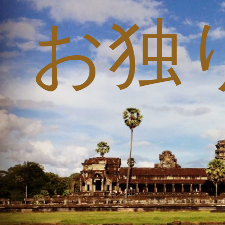
お独
コ
ン
テ
ン
ツ
へ
ス
キ
ッ
プ