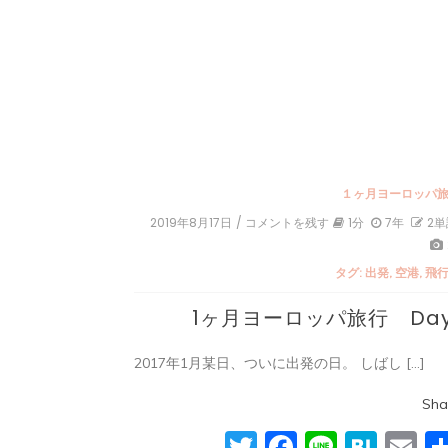
１ヶ月ヨーロッパ
2019年8月17日
/ コメントを残す
on
1分
7年
2単
1
ヶ
タグ:
出発
,
空港
,
飛
月
ヨ
1ヶ月ヨーロッパ旅行 Day
ー
ロ
ッ
2017年1月某日、ついに出発の日。 しばし […]
パ
旅
行
Sha
Day1
Twitter
Facebook
Line
Hat
E