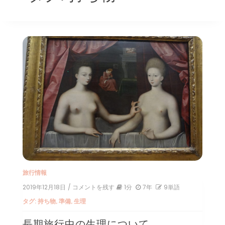
旅行情報
2019年12月18日
/ コメントを残す
on
1分
7年
9単語
長
タグ:
持ち物
,
準備
,
生理
期
旅
長期旅行中の生理について
行