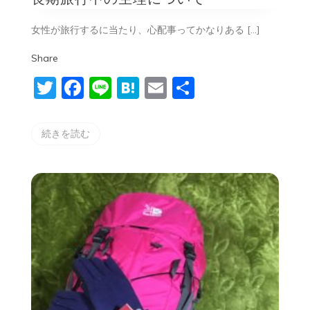
中
の
女性が旅行するに当たり、心配事ってかなりある […]
生
理
Share
に
つ
Twitter
Facebook
Line
Hatena
Email
共
い
て
有
続きを読む