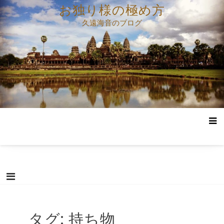
コ
お独り様の極め方
ン
久遠海音のブログ
テ
ン
ツ
へ
ス
キ
ッ
プ
タグ:
持ち物