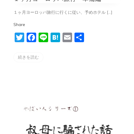
ー
ロ
１ヶ月ヨーロッパ旅行に行くに従い、予めホテル […]
ッ
パ
Share
旅
行
Twitter
Facebook
Line
Hatena
Email
共
準
備
有
編
続きを読む