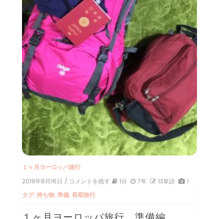
１ヶ月ヨーロッパ旅行
2019年8月16日
/ コメントを残す
on
1分
7年
13単語
1
１
タグ:
持ち物
,
準備
,
長期旅行
ヶ
月
１ヶ月ヨーロッパ旅行 準備編
ヨ