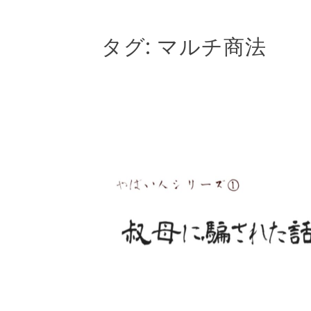
タグ:
マルチ商法