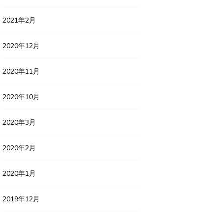
2021年2月
2020年12月
2020年11月
2020年10月
2020年3月
2020年2月
2020年1月
2019年12月