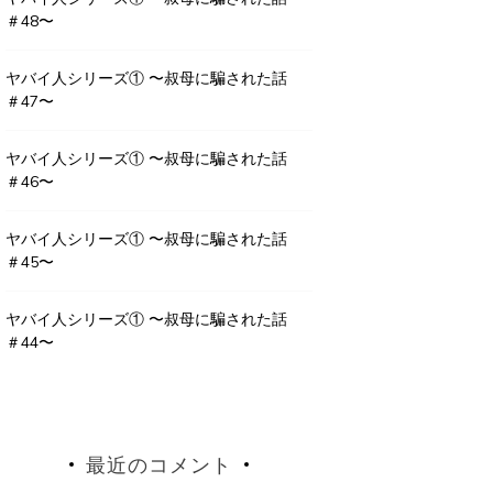
＃48〜
ヤバイ人シリーズ① 〜叔母に騙された話
＃47〜
ヤバイ人シリーズ① 〜叔母に騙された話
＃46〜
ヤバイ人シリーズ① 〜叔母に騙された話
＃45〜
ヤバイ人シリーズ① 〜叔母に騙された話
＃44〜
最近のコメント