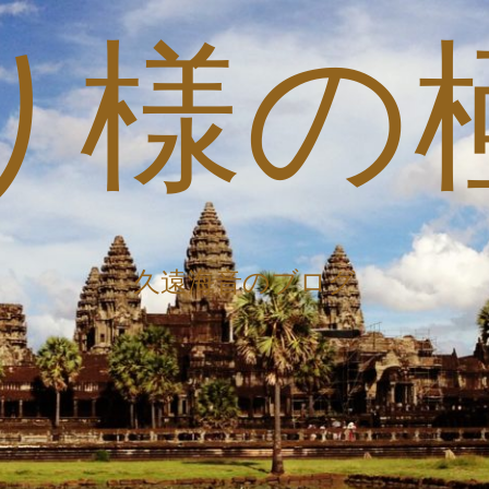
り様の
久遠海音のブログ