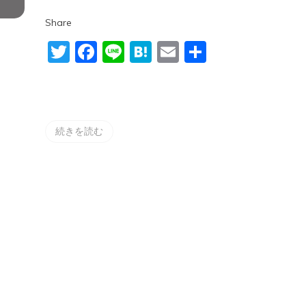
〜
叔
Share
母
に
Twitter
Facebook
Line
Hatena
Email
共
騙
さ
有
れ
た
話
＃
12〜
続きを読む