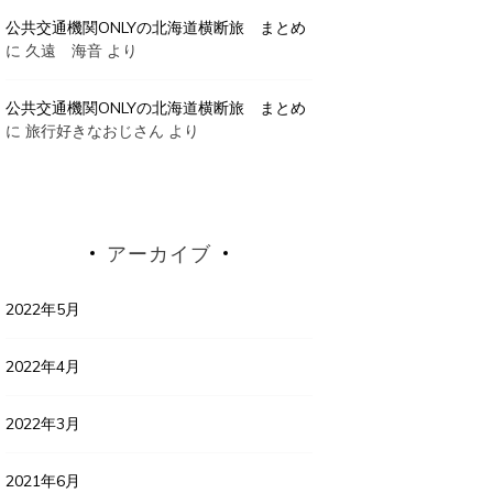
公共交通機関ONLYの北海道横断旅 まとめ
に
久遠 海音
より
公共交通機関ONLYの北海道横断旅 まとめ
に
旅行好きなおじさん
より
アーカイブ
2022年5月
2022年4月
2022年3月
2021年6月