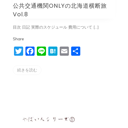
公共交通機関ONLYの北海道横断旅
機
関
Vol.8
ONLY
の
北
目次 日記 実際のスケジュール 費用について […]
海
道
Share
横
断
Twitter
Facebook
Line
Hatena
Email
共
旅
Vol.8
有
続きを読む