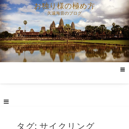
コ
お独り様の極め方
ン
久遠海音のブログ
テ
ン
ツ
へ
ス
キ
ッ
プ
タグ:
サイクリング