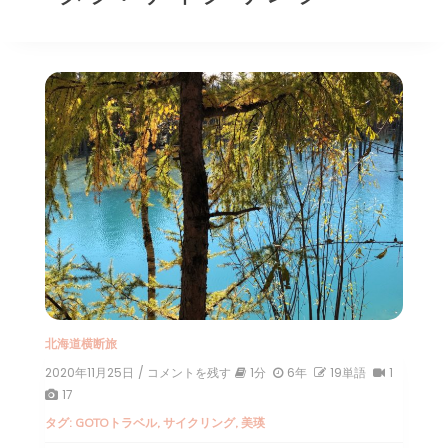
北海道横断旅
2020年11月25日
/ コメントを残す
on
1分
6年
19単語
1
公
17
共
タグ:
GOTOトラベル
,
サイクリング
,
美瑛
交
通